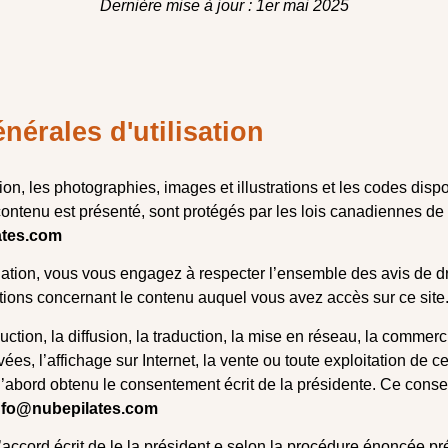
Dernière mise à jour : 1er mai 2025
nérales d'utilisation
tion, les photographies, images et illustrations et les codes dispo
 contenu est présenté, sont protégés par les lois canadiennes de 
ates.com
ation, vous vous engagez à respecter l’ensemble des avis de dro
tions concernant le contenu auquel vous avez accès sur ce site
uction, la diffusion, la traduction, la mise en réseau, la commerci
ées, l’affichage sur Internet, la vente ou toute exploitation de c
 d’abord obtenu le consentement écrit de la présidente. Ce cons
nfo@nubepilates.com
l’accord écrit de le.la président.e selon la procédure énoncée