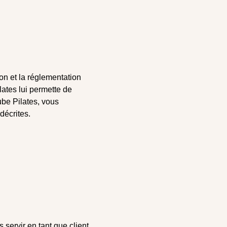
on et la réglementation
ates lui permette de
ube Pilates, vous
décrites.
s servir en tant que client