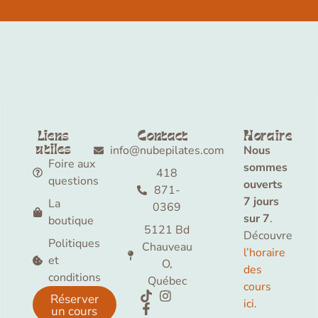
Liens
Contact
Horaire
utiles
info@nubepilates.com
Nous
Foire aux
sommes
418
questions
ouverts
871-
7 jours
La
0369
sur 7
.
boutique
5121 Bd
Découvre
Politiques
Chauveau
l’horaire
et
O,
des
conditions
Québec
cours
Réserver
ici.
un cours